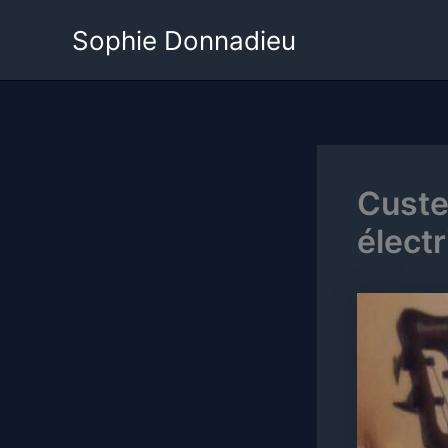
Skip
Sophie Donnadieu
to
content
Custe
élect