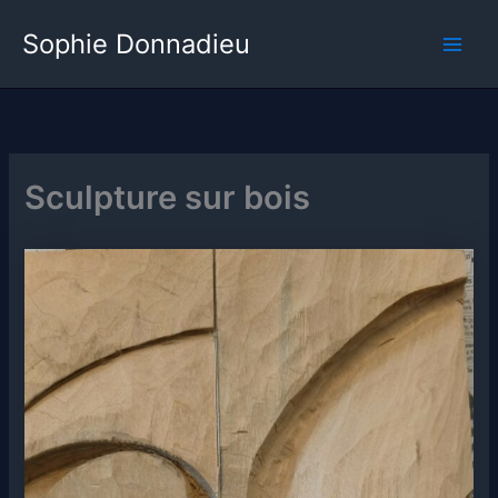
Skip
Main
Sophie Donnadieu
to
Men
content
Sculpture sur bois