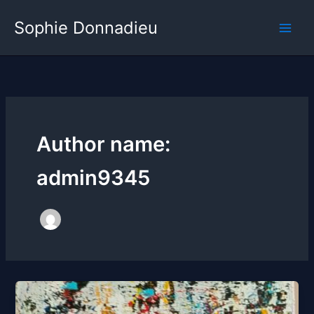
Skip
Main
Sophie Donnadieu
to
Men
content
Author name:
admin9345